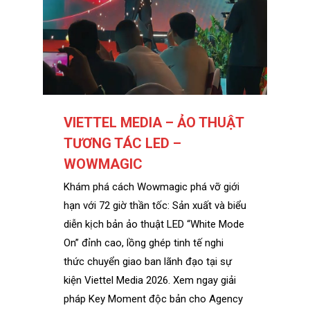
VIETTEL MEDIA – ẢO THUẬT
TƯƠNG TÁC LED –
WOWMAGIC
Khám phá cách Wowmagic phá vỡ giới
hạn với 72 giờ thần tốc: Sản xuất và biểu
diễn kịch bản ảo thuật LED “White Mode
On” đỉnh cao, lồng ghép tinh tế nghi
thức chuyển giao ban lãnh đạo tại sự
kiện Viettel Media 2026. Xem ngay giải
pháp Key Moment độc bản cho Agency