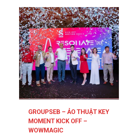
GROUPSEB – ẢO THUẬT KEY
MOMENT KICK OFF –
WOWMAGIC