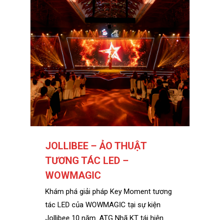
JOLLIBEE – ẢO THUẬT
TƯƠNG TÁC LED –
WOWMAGIC
Khám phá giải pháp Key Moment tương
tác LED của WOWMAGIC tại sự kiện
Jollibee 10 năm. ATG Nhã KT tái hiện