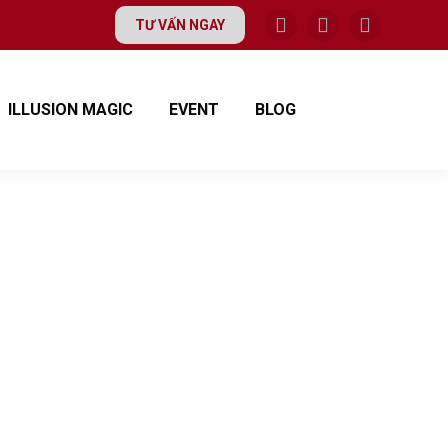
TƯ VẤN NGAY
ILLUSION MAGIC
EVENT
BLOG
 WOWMAGIC
nd Party Huyndai