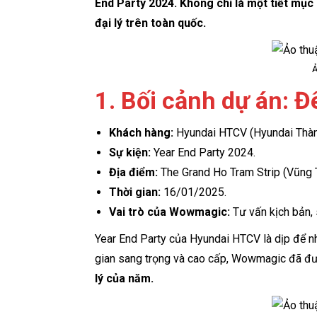
End Party 2024. Không chỉ là một tiết mục 
đại lý trên toàn quốc.
Ả
1. Bối cảnh dự án: Đ
Khách hàng:
Hyundai HTCV (Hyundai Thàn
Sự kiện:
Year End Party 2024.
Địa điểm:
The Grand Ho Tram Strip (Vũng 
Thời gian:
16/01/2025.
Vai trò của Wowmagic:
Tư vấn kịch bản, 
Year End Party của Hyundai HTCV là dịp để n
gian sang trọng và cao cấp, Wowmagic đã đượ
lý của năm.