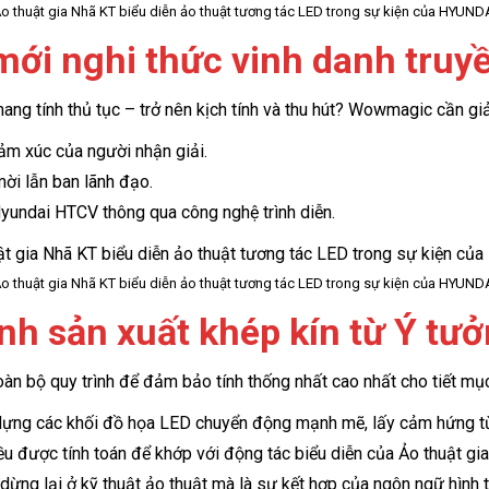
o thuật gia Nhã KT biểu diễn ảo thuật tương tác LED trong sự kiện của HYUND
mới nghi thức vinh danh truy
ng tính thủ tục – trở nên kịch tính và thu hút? Wowmagic cần giả
cảm xúc của người nhận giải.
mời lẫn ban lãnh đạo.
undai HTCV thông qua công nghệ trình diễn.
o thuật gia Nhã KT biểu diễn ảo thuật tương tác LED trong sự kiện của HYUND
ình sản xuất khép kín từ Ý t
n bộ quy trình để đảm bảo tính thống nhất cao nhất cho tiết mụ
dựng các khối đồ họa LED chuyển động mạnh mẽ, lấy cảm hứng t
 được tính toán để khớp với động tác biểu diễn của Ảo thuật gia
dừng lại ở kỹ thuật ảo thuật mà là sự kết hợp của ngôn ngữ hình 