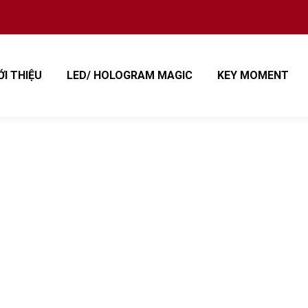
ỚI THIỆU
LED/ HOLOGRAM MAGIC
KEY MOMENT
– ẢO THUẬT TƯƠNG TÁC LED –
ã KT Biểu Diễn Ảo Thuật Tương Tác Led Sự Kiện Year E