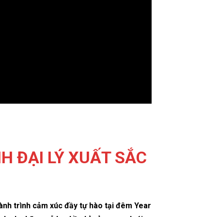
H ĐẠI LÝ XUẤT SẮC
h trình cảm xúc đầy tự hào tại đêm Year