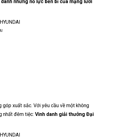
h danh những nỗ lực bền bỉ của mạng lưới
AI
g góp xuất sắc. Với yêu cầu về một không
g nhất đêm tiệc:
Vinh danh giải thưởng Đại