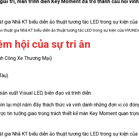
giải trí, màn trình diễn Key Moment đã trở thành cầu nối vin
o thuật gia Nhã KT biểu diễn ảo thuật tương tác LED trong sự kiện của HYUND
êm hội của sự tri ân
h Công Xe Thương Mại).
Tàu).
sản xuất Visual LED, biên đạo và trình diễn.
hìn lại một năm đầy thách thức và vinh danh những đơn vị có đón
c tin tưởng giao trọng trách thiết kế màn Key Moment quan trọn