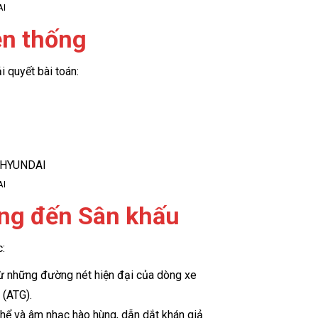
AI
ền thống
i quyết bài toán:
AI
ưởng đến Sân khấu
c:
ừ những đường nét hiện đại của dòng xe
 (ATG).
thể và âm nhạc hào hùng, dẫn dắt khán giả