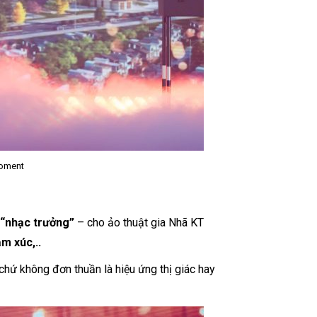
moment
n
“nhạc trưởng”
– cho ảo thuật gia Nhã KT
m xúc,..
chứ không đơn thuần là hiệu ứng thị giác hay