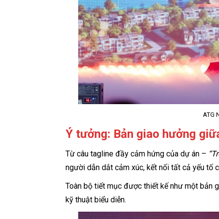
ATG N
Ý tưởng: Bản giao hưởng giữ
Từ câu tagline đầy cảm hứng của dự án –
“T
người dẫn dắt cảm xúc, kết nối tất cả yếu tố
Toàn bộ tiết mục được thiết kế như một bản 
kỹ thuật biểu diễn.