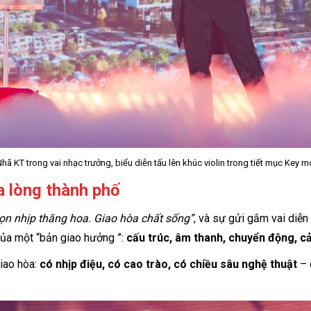
hã KT trong vai nhạc trưởng, biểu diễn tấu lên khúc violin trong tiết mục Key 
a lòng thành phố
rọn nhịp thăng hoa. Giao hòa chất sống”
, và sự gửi gắm vai diễ
 của một “bản giao hưởng ”:
cấu trúc, âm thanh, chuyển động, cả
giao hòa:
có nhịp điệu, có cao trào, có chiều sâu nghệ thuật
– 