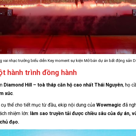
ng vai nhạc trưởng biểu diễn Key moment sự kiện Mở bán dự án bất động sản 
t hành trình đồng hành
án
Diamond Hill – toà tháp căn hộ cao nhất Thái Nguyên
, họ 
ảm xúc
.
 cụ thể cho tiết mục từ đầu, ekip nội dung của
Wowmagic
đã ngh
ách nhiệm lớn:
làm sao truyền tải được chiều sâu của dự án, v
chủ đạo.