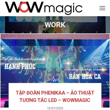
WORK
You are here:
TẬP ĐOÀN PHENIKAA – ẢO THUẬT
TƯƠNG TÁC LED – WOWMAGIC
13/07/2026