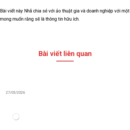
Bài viết này Nhã chia sẻ với ảo thuật gia và doanh nghiệp với một
mong muốn rằng sẽ là thông tin hữu ích.
Bài viết liên quan
GIẢI PHÁP RA MẮT Ô TÔ ĐỘC BẢN BẰNG ẢO THUẬT
TỪ WOWMAGIC
27/03/2026
Tinh thần dân tộc – Dòng chảy mạnh
mẽ định hình xu hướng sự kiện doanh
nghiệp 2025