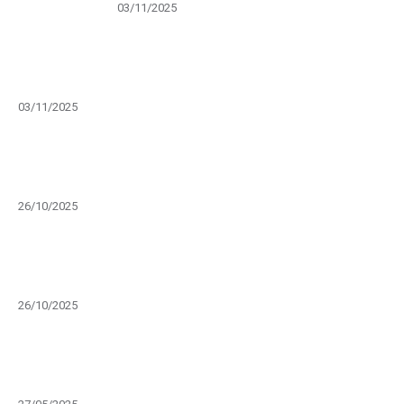
03/11/2025
Cẩm nang Event: Cách Research Thông Tin Để Xây
Dựng Ý Tưởng & Kịch Bản Cho Event
03/11/2025
Top 5 ý tưởng mở màn Year End Party khiến khán giả
phải WOW ngay từ giây đầu tiên
26/10/2025
Ảo thuật tương tác LED – Bí quyết tạo điểm nhấn sáng
tạo trong sự kiện doanh nghiệp cuối năm
26/10/2025
ẢO THUẬT TƯƠNG TÁC KHÁN GIẢ TRONG SỰ KIỆN
DOANH NGHIỆP