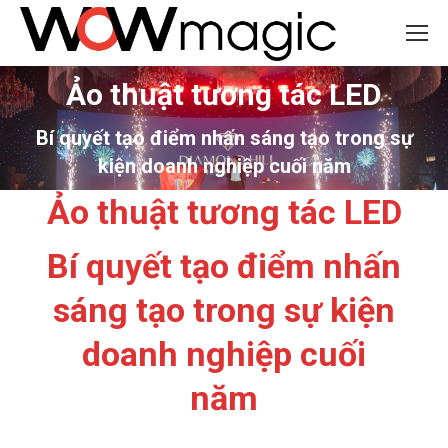
Ảo thuật tương tác LED
You are here:
Bí quyết tạo điểm nhấn sáng tạo trong sự
kiện doanh nghiệp cuối năm
Ảo thuật tương tác LED
Bí quyết tạo điểm nhấn
sáng tạo trong sự kiện
doanh nghiệp cuối
năm