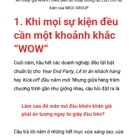
Ảo thuật gia Nhã KT biểu diễn ảo thuật tương tác LED cho sự
kiện của MICC GROUP
1. Khi mọi sự kiện đều
cần một khoảnh khắc
“WOW”
Cuối năm, hầu hết các doanh nghiệp đều tất bật
chuẩn bị cho
Year End Party
,
Lễ tri ân khách hàng
hay
Kick-off đầu năm mới
. Nhưng giữa hàng trăm
chương trình gần như giống nhau, câu hỏi đặt ra là:
Làm sao để màn mở đầu khiến khán giả
phải ấn tượng ngay từ giây đầu tiên?
Câu trả lời nằm ở những tiết mục
vừa sáng tạo, vừa