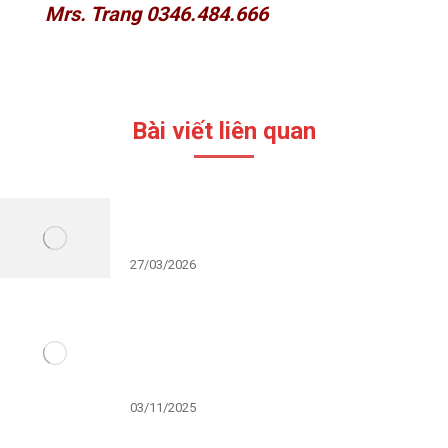
Mrs. Trang 0346.484.666
Bài viết liên quan
GIẢI PHÁP RA MẮT Ô TÔ ĐỘC BẢN
BẰNG ẢO THUẬT TỪ WOWMAGIC
27/03/2026
Tinh thần dân tộc – Dòng chảy mạnh
mẽ định hình xu hướng sự kiện doanh
nghiệp 2025
03/11/2025