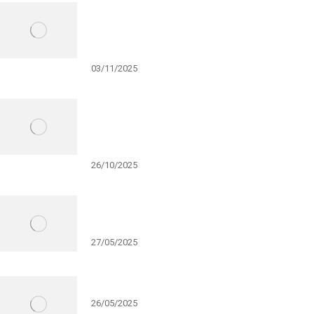
Cẩm nang Event: Cách Research Thông
Tin Để Xây Dựng Ý Tưởng & Kịch Bản
Cho Event
03/11/2025
Top 5 ý tưởng mở màn Year End Party
khiến khán giả phải WOW ngay từ giây
đầu tiên
26/10/2025
ẢO THUẬT TƯƠNG TÁC KHÁN GIẢ
TRONG SỰ KIỆN DOANH NGHIỆP
27/05/2025
MÀN ẢO THUẬT BÓNG ĐÈN TỰ SÁNG
26/05/2025